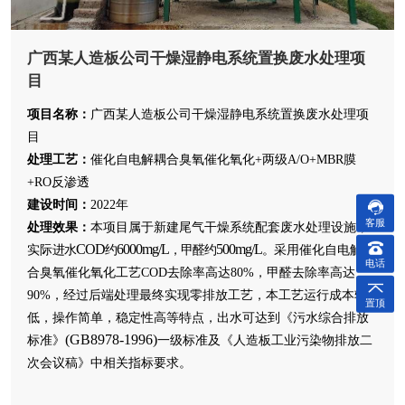
广西某人造板公司干燥湿静电系统置换废水处理项
目
项目名称：
广西某人造板公司干燥湿静电系统置换废水处理项
目
处理工艺：
催化自电解耦合臭氧催化氧化+两级A/O+MBR膜
+RO反渗透
建设时间：
2022年
客服
处理效果：
本项目属于新建尾气干燥系统配套废水处理设施，
COD
6000mg/L
500mg/L
实际
进水
约
，甲醛
约
。
采用催化自电解耦
电话
合臭氧催化氧化
工艺
COD
去除率高达
80%
，甲醛去除率高达
90%
，经过后端处理最终实现
零排放工艺，本工艺运行成本较
置顶
低，操作简单，稳定性高等特点，出水可
达到《污水综合排放
(GB8978-1996)
标准》
一级标准及《人造板工业污染物排放二
次会议稿》中相关指标要求。