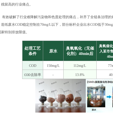
、残留高的行业痛点。
有效破解了行业难降解污染物和色度处理的痛点，补齐了全链条治理的短
造纸废水COD稳定控制在70mg/L以下，部分标杆企业出水COD低于30mg/
国家特别排放限值。
臭氧催化
处理工艺
臭氧氧化（无催
原水
入某市
条件
化剂）40min后
40
COD
150mg/L
112mg/L
77
去除率
-
13.8%
40
COD