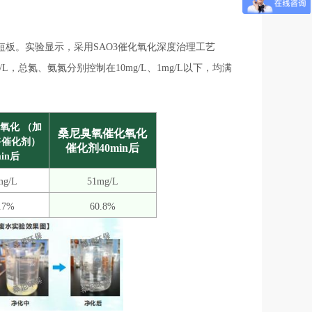
板。实验显示，采用SAO3催化氧化深度治理工艺
L，总氮、氨氮分别控制在10mg/L、1mg/L以下，均满
氧化
（加
桑尼臭氧催化氧化
售催化剂）
催化剂40min后
min后
mg/L
51mg/L
.7%
60.8%