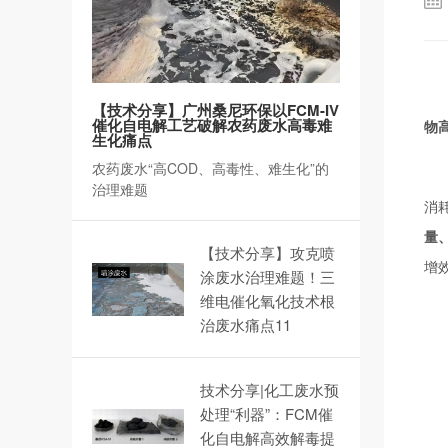
【技术分享】广州桑尼环保以FCM-IV
催化自电解工艺破解农药废水高毒难
物
生化痛点
农药废水“高COD、高毒性、难生化”的
治理难题
消
量
【技术分享】攻克喷
增
涂废水治理难题！三
维电催化氧化技术根
治废水痛点11
技术分享|化工废水预
处理“利器”：FCM催
化自电解高效解毒提