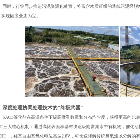
同时，行业同步推进污泥资源化处置，将富含木质纤维的造纸污泥经脱
，实现固废变废为宝。
、深度处理协同处理技术的
"终极武器"
SAO3催化剂在高温条件下提高微孔数量和分布均匀度，获得更高的比
解”三大核心机制：通过高比表面积基材快速吸附富集水中有机物，催化活
·OH），羟基自由基氧化电位高达2.8V，可快速降解传统臭氧难以分解