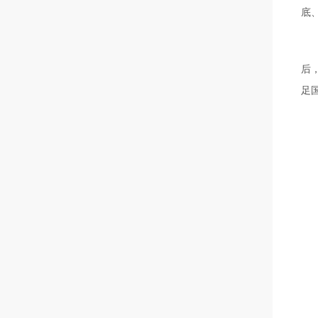
底
后，
足