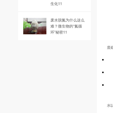
生化11
废水脱氮为什么这么
难？微生物的“氮循
环”秘密11
度
水