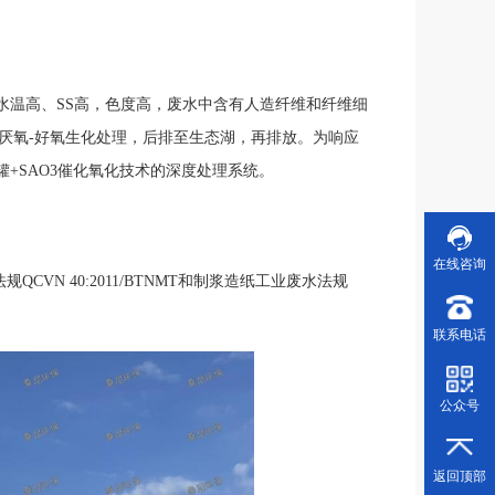
点是水温高、SS高，色度高，废水中含有人造纤维和纤维细
B厌氧-好氧生化处理，后排至生态湖，再排放。为响应
滤罐+SAO3催化氧化技术的深度处理系统。
在线咨询
规QCVN 40:2011/BTNMT和制浆造纸工业废水法规
1
联系电话
公众号
返回顶部