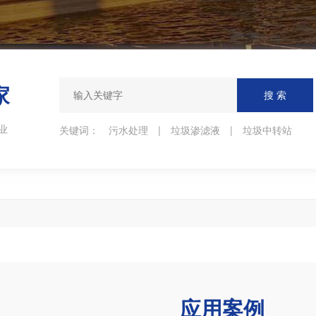
家
业
关键词：
污水处理
|
垃圾渗滤液
|
垃圾中转站
应用案例