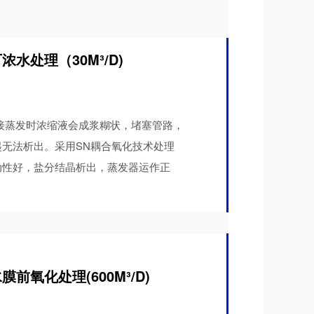
水处理（30M³/D)
接蒸发时浓缩液会成浆糊状，堵塞管路，
无法析出。采用SN耦合氧化技术处理
动性好，盐分结晶析出，蒸发器运作正
前氧化处理(600M³/D)