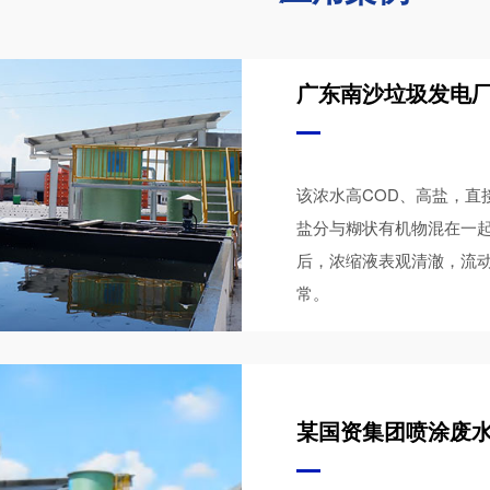
广东南沙垃圾发电厂浓
该浓水高COD、高盐，直
盐分与糊状有机物混在一起
后，浓缩液表观清澈，流
常。
某国资集团喷涂废水膜