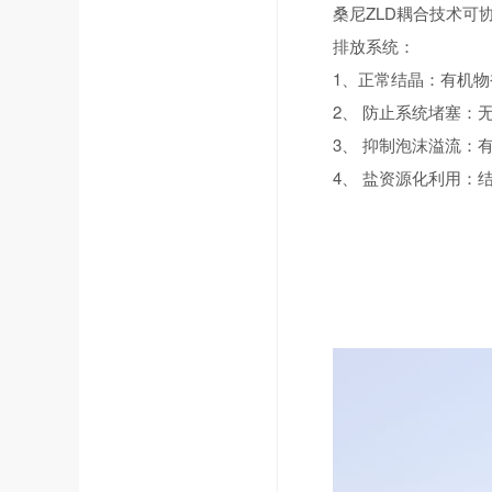
桑尼ZLD耦合技术可
排放系统：
1、正常结晶：有机
2、 防止系统堵塞
3、 抑制泡沫溢流
4、 盐资源化利用：