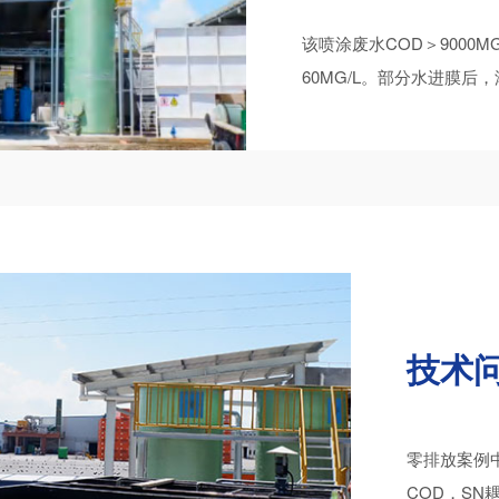
该喷涂废水COD＞9000M
60MG/L。部分水进膜
技术
零排放案例
COD，S