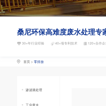
桑尼环保高难度废水处理专
30+年行业经验
40+项专利技术
120+合作企
首页
>
零排放
渗滤液处理
工业废水