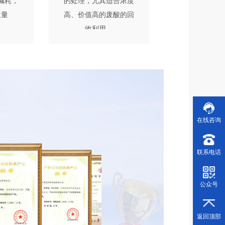
碱耗，
的处理，尤其适合浓度
生量
高、价值高的废酸的回
收利用。
在线咨询
1
联系电话
公众号
返回顶部