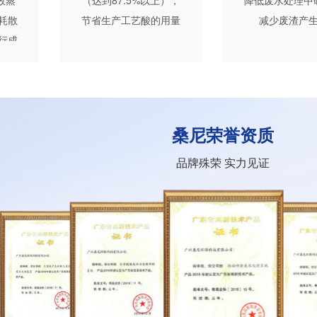
效蒸
（达到87.5%以上），
降低废水处理中
耗散
节省生产工艺酸的用量
减少废渣产
行成
桑尼荣誉资质
品牌殊荣 实力见证