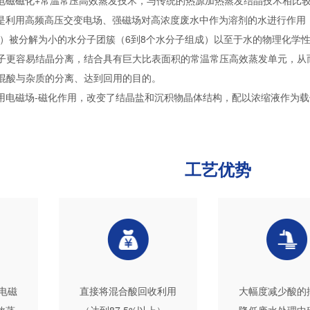
用电磁磁化+常温常压高效蒸发技术，与传统的热源加热蒸发结晶技术相比
术是利用高频高压交变电场、强磁场对高浓度废水中作为溶剂的水进行作用
组成）被分解为小的水分子团簇（6到8个水分子组成）以至于水的物理化学
子更容易结晶分离，结合具有巨大比表面积的常温常压高效蒸发单元，从
混酸与杂质的分离、达到回用的目的。
采用电磁场-磁化作用，改变了结晶盐和沉积物晶体结构，配以浓缩液作为
工艺优势
电磁
直接将混合酸回收利用
大幅度减少酸的