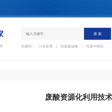
家
业
关键词：
污水处理
|
垃圾渗滤液
|
垃圾中转站
废酸资源化利用技